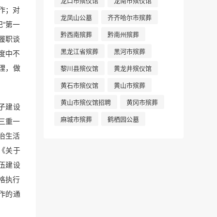
龙口市殡仪馆
龙南市殡仪馆
作；对
龙凤山公墓
齐齐哈尔市殡葬
“第一
黔西南殡葬
黔南州殡葬
履职谈
黑龙江省殡葬
黑河市殡葬
度中不
理，做
黎川县殡仪馆
黄龙井殡仪馆
黄石市殡仪馆
黄山市殡葬
黄山市殡仪馆招聘
黄冈市殡葬
子建设
麻城市殡葬
鹤栖园公墓
三重一
治生活
《关于
伍建设
格执行
作的通