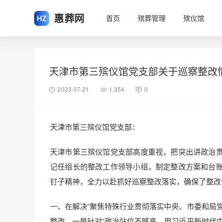
惠葬网
首页
殡葬管理
殡仪馆
天津市第三殡仪馆党支部关于巡察整改
2023-07-21
1,354
0
天津市第三殡仪馆党支部：
天津市第三殡仪馆党支部高度重视，把突出讲政治
记任组长的整改工作领导小组，制定整改方案和台
钉子精神，全力以赴抓好巡察整改落实，确保了整改
一、在解决“聚焦特殊行业贯彻落实中央、市委和局
整改。一是针对“政治站位不够高，用习近平新时代