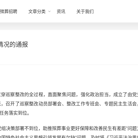
殡葬招聘
文章分类
资讯
关于我们
情况的通报
贯穿巡察整改的全过程，直面聚焦问题，强化政治担当，成立了由党
账，召开了巡察整改动员部署会、整改工作专班会、专题民主生活会
任务落实到位。
党组决策部署不到位，助推殡葬事业更好保障和改善民生有差距”问题
中国特色社会主义思想引领发展有欠缺”问题，及时将《习近平法治思