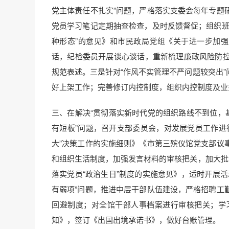
党主体责任不扎实”问题，严格落实支委会每年专题
党员学习笔记定期抽查检查，及时反馈督促；组织班
种形态”的意见》和市民政局党组《关于进一步加强
话，纪检委员开展谈心谈话，重新梳理廉政风险防
规范表述。三是针对“作风不实管理不严问题较突出
好上架工作；完善修订内控制度，组织内控制度及业
三、在解决“贯彻落实新时代党的组织路线不到位，
有短板”问题，召开支部委员会，对发展党员工作进
大”决策工作的实施细则》《市第三殡仪馆党支部议
和组织生活制度，加强发言材料的审核把关，加大批
落实党员“政治生日”制度的实施意见》，适时开展
有弱项”问题，推进中层干部队伍建设，严格招聘工
回避制度；对全馆干部人事档案进行审核把关；学
知》，签订《出国出境承诺书》，做好台账管理。