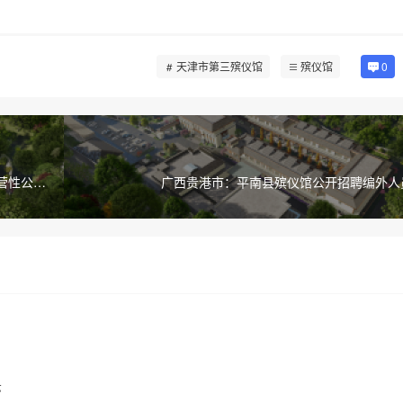
天津市第三殡仪馆
殡仪馆
0
营性公墓
广西贵港市：平南县殡仪馆公开招聘编外人
示