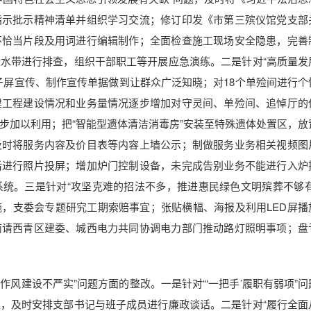
指示批示精神清单并组织学习交流；修订印发《市第三殡仪馆党支部
不恰当片段及用词进行编辑制作；全面检查施工现场安全隐患，完善
水带进行排查，组织干部职工等开展应急演练。二是针对“高质量发
子屏宣传、制作宣传单据做到让群众广泛知晓；对18个单殓间进行个
建工程建设情况和业务量情况逐步增加对守灵间、单殓间、追悼厅的
步加以利用；把“智能型遗体清洁消毒房”安装至特殊遗体处置区，放
及时将服务内容及价目表等内容上墙公示；制做服务业务相关视频图
后进行照片投屏；增加炉门控制设备，未完成告别业务不能进行入炉
统。三是针对“攻坚克难的招法不多，推进惠民绿色文明殡葬不够有
，支委会专题研究工期索赔事宜；张贴横幅、海报及利用LED屏播
商请西青区建委、城西电力共同协调电力部门推动路灯照明事项；盘
作风建设不严实”问题方面的整改。一是针对“‘一把手’履职有弱项”
，及时安排支部书记与班子成员进行廉政谈话。二是针对“履行全面