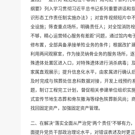
纲要》列入学习贯彻习近平总书记系列重要讲话和
识形态工作责任制实施办法》；对宣传视频短片中
全设施；筛查重点场所，明确责任人；对全馆消防栓
不够，精心运营倾心服务有差距”问题，通过馆内电
修布置，全部具备承接单殓业务的条件；根据改扩
利用两间观察室，作为接灵纳骨业务的服务场所，逐
殊遗体处置区进入口，对特殊遗体进行消杀病毒；
家属直观展示；提升信息化水平，由家属进行确认
及时完成与殡葬处信息科数据对接，开发上线预约系
题，制订工程完工计划，督促相关参建单位组织实施
式宣传节地生态葬和骨灰撒海等绿色殡葬新风尚；
找回固定资产，加强固定资产管理。
二、在解决“落实全面从严治党“两个责任”不够有力，
面提升党员干部政治理论水平，对错误表述及时更正