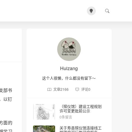
Huizang
这个人很懒，什么都没有留下～
文章
2166
评论
0
支部书
，以钉
（殡仪馆）建设工程规划
许可变更批前公示
0条留言
方面的
关于寿县殡仪馆连接线工
想学习