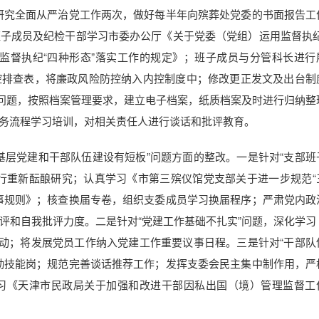
研究全面从严治党工作两次，做好每半年向殡葬处党委的书面报告工
子成员及纪检干部学习市委办公厅《关于党委（党组）运用监督执纪
监督执纪“四种形态”落实工作的规定》；班子成员与分管科长进行
控排查表，将廉政风险防控纳入内控制度中；修改更正发文及出台制
”问题，按照档案管理要求，建立电子档案，纸质档案及时进行归纳整
务流程学习培训，对相关责任人进行谈话和批评教育。
基层党建和干部队伍建设有短板”问题方面的整改。一是针对“支部班
行重新酝酿研究；认真学习《市第三殡仪馆党支部关于进一步规范“
事规则》；核查换届专卷，组织支委成员学习换届程序；严肃党内政
评和自我批评力度。二是针对“党建工作基础不扎实”问题，深化学习
活动；将发展党员工作纳入党建工作重要议事日程。三是针对“干部队
勤技能岗；规范完善谈话推荐工作；发挥支委会民主集中制作用，严
习《天津市民政局关于加强和改进干部因私出国（境）管理监督工