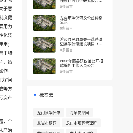
程项目可行性研究报告的
批复
0条留言
关于意
制度健
龙南市殡仪馆及公墓价格
公示
展用力
0条留言
性化装
澄迈县民政局关于选聘澄
使用；
迈县殡仪馆建设项目（一
期）社会稳定风险评估机
0条留言
置于特
构的公告
2026年藤县殡仪馆公开招
片，给
聘编外工作人员公告
操作；
0条留言
力”问
放等方
标签云
亏资产
龙门县殡仪馆
龙泉安泽园
问题，全
龙岩市殡葬
龙口市殡葬管理所
从严治