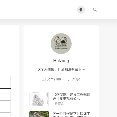
Huizang
这个人很懒，什么都没有留下～
文章
2166
评论
0
（殡仪馆）建设工程规划
许可变更批前公示
0条留言
关于寿县殡仪馆连接线工