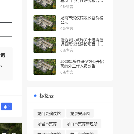
程项目可行性研究报告的
批复
0条留言
龙南市殡仪馆及公墓价格
公示
0条留言
澄迈县民政局关于选聘澄
迈县殡仪馆建设项目（一
期）社会稳定风险评估机
0条留言
构的公告
咨询
2026年藤县殡仪馆公开招
化、
聘编外工作人员公告
0条留言
标签云
0
龙门县殡仪馆
龙泉安泽园
龙岩市殡葬
龙口市殡葬管理所