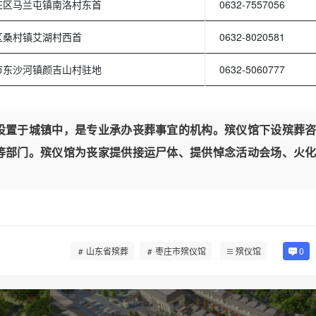
庄区马兰屯镇南洛村东首
0632-7557056
区桑村镇艾湖村西首
0632-8020581
市东沙河镇颜吉山村驻地
0632-5060777
设置于城镇中，是专业承办丧葬事宜的机构。殡仪馆下设殡葬
等部门。殡仪馆为丧家提供接运尸体、提供悼念活动会场、火
山东省殡葬
枣庄市殡仪馆
殡仪馆
0