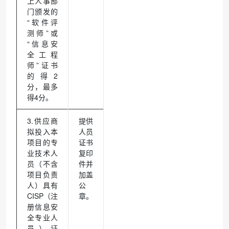
上人事部
门颁发的
“软件评
测师”或
“信息安
全工程
师”证书
的得2
分，最多
得4分。
3.供应商
提供
拟投入本
人员
项目的专
证书
业技术人
复印
员（不含
件并
项目负责
加盖
人）具有
公
CISP（注
章。
册信息安
全专业人
员）证