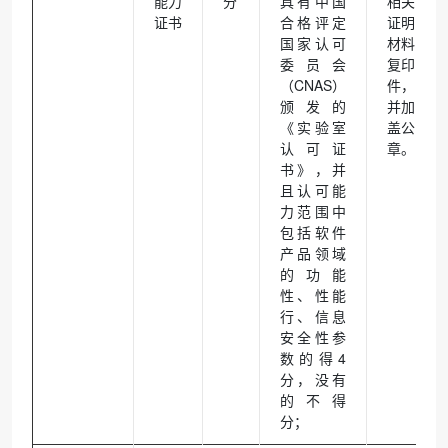
能力
分
具有中国
相关
证书
合格评定
证明
国家认可
材料
委员会
复印
（CNAS）
件，
颁发的
并加
《实验室
盖公
认可证
章。
书》，并
且认可能
力范围中
包括软件
产品领域
的功能
性、性能
行、信息
安全性参
数的得4
分，没有
的不得
分；