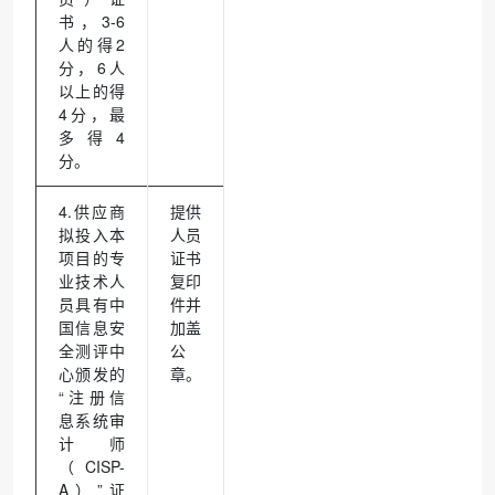
书，3-6
人的得2
分，6人
以上的得
4分，最
多得4
分。
4.供应商
提供
拟投入本
人员
项目的专
证书
业技术人
复印
员具有中
件并
国信息安
加盖
全测评中
公
心颁发的
章。
“注册信
息系统审
计师
（CISP-
A）”证