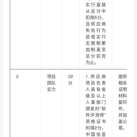
实行直接
从总分中
扣除5分，
且供应商
失信行为
惩戒实行
无限制累
加制直至
总分扣完
为止。
2
项目
22
1.供应商
提供
团队
分
项目负责
相关
实力
人具有省
证明
级及以上
材料
人事部门
复印
颁发的“软
件，
件评测师”
并加
资格证书
盖公
的得2分，
章。
中国信息