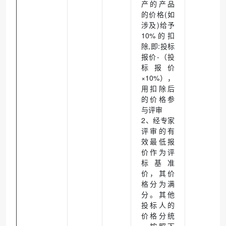
产的产品
的价格(如
涉及)给予
10%的扣
除,即:投标
报价-（投
标报价
×10%），
用扣除后
的价格参
与评审
2、经专家
评审的有
效最低报
价作为评
标基准
价，其价
格分为满
分。其他
投标人的
价格分统