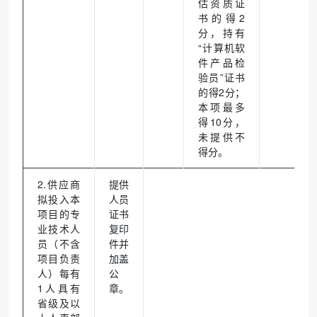
估资质证
书的得2
分，持有
“计算机软
件产品检
验员”证书
的得2分；
本项最多
得10分，
未提供不
得分。
2.供应商
提供
拟投入本
人员
项目的专
证书
业技术人
复印
员（不含
件并
项目负责
加盖
人）每有
公
1人具有
章。
省级及以