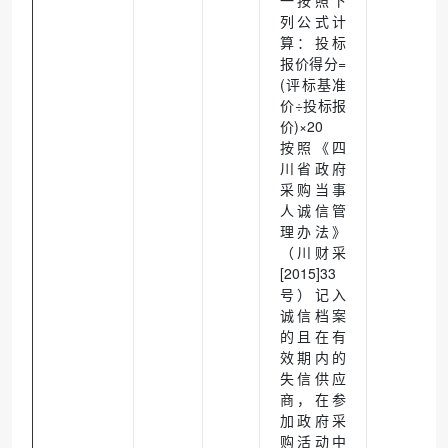
一按照下
列公式计
算：投标
报价得分=
(评标基准
价÷投标报
价)×20
按照《四
川省政府
采购当事
人诚信管
理办法》
（川财采
[2015]33
号）记入
诚信档案
的且在有
效期内的
失信供应
商，在参
加政府采
购活动中