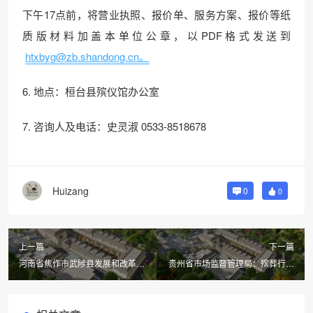
下午17点前，将营业执照、报价单、服务方案、报价等纸
质版材料加盖本单位公章，以PDF格式发送到
htxbyg@zb.shandong.cn。
6. 地点：桓台县殡仪馆办公室
7. 咨询人及电话：史灵淑 0533-8518678
Huizang
0
0
上一篇
下一篇
河南省焦作市武陟县发展和改革委
贵州省市场监督管理局：殡葬行业
员会 武陟县民政局关于规范整合
价格行为提醒告诫函
武陟县殡葬事务中心殡葬服务收费
项目及标准的通知