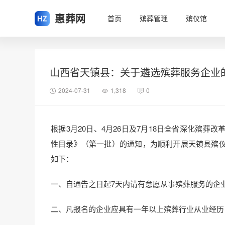
惠葬网
首页
殡葬管理
殡仪馆
山西省天镇县：关于遴选殡葬服务企业
2024-07-31
1,318
0
根据3月20日、4月26日及7月18日全省深化殡
性目录》（第一批）的通知，为顺利开展天镇县殡
如下：
一、自通告之日起7天内请有意愿从事殡葬服务的企
二、凡报名的企业应具有一年以上殡葬行业从业经历