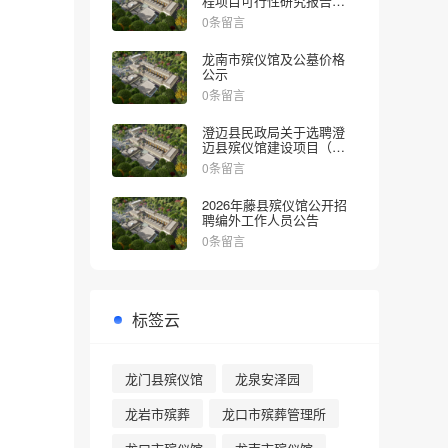
程项目可行性研究报告的
批复
0条留言
龙南市殡仪馆及公墓价格
公示
0条留言
澄迈县民政局关于选聘澄
迈县殡仪馆建设项目（一
期）社会稳定风险评估机
0条留言
构的公告
2026年藤县殡仪馆公开招
聘编外工作人员公告
0条留言
标签云
龙门县殡仪馆
龙泉安泽园
龙岩市殡葬
龙口市殡葬管理所