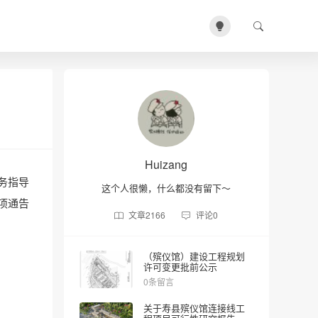
Huizang
务指导
这个人很懒，什么都没有留下～
项通告
文章
2166
评论
0
（殡仪馆）建设工程规划
许可变更批前公示
0条留言
关于寿县殡仪馆连接线工