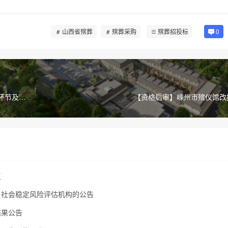
山西省殡葬
殡葬采购
殡葬招投标
0
环节及笔
【资格后审】嵊州市殡仪馆改
复
）社会稳定风险评估机构的公告
结果公告