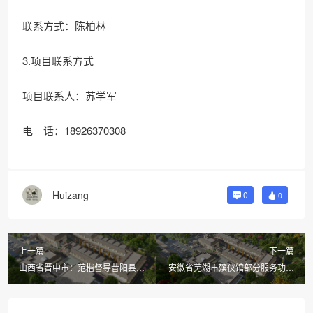
联系方式：陈柏林
3.项目联系方式
项目联系人：苏学军
电 话：18926370308
Huizang
0
0
上一篇
下一篇
山西省晋中市：范楷督导昔阳县殡
安徽省芜湖市殡仪馆部分服务功能
仪馆公益性公墓项目建设，并深入
区维修升级改造项目一审审计服务
县城易涝地段就城市防汛工作现场
询价公告
办公