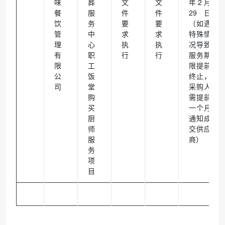
味
葬
文
文
年2月
餐
服
件
件
29日
饮
务
要
要
（如遇
管
中
求
求
特殊情
理
心
执
执
况导致
有
职
行
行
服务期
限
工
限提前
公
饭
终止，
司
堂
采购人
购
需提前
买
一个月
厨
通知成
师
交供应
服
商）
务
项
目