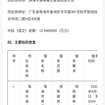
供应商地址：广东省珠海市香洲区华宇路381号和平物流综
合市场二楼H区435室
中标（成交）金额：12.9400000（万元）
四、主要标的信息
序
供
服
服
服
服务
号
应
务
务
务
时间
商
名
范
要
名
称
围
求
称
1
珠
珠
按
按
2023
海
海
照
照
年4月1
丰
市
磋
磋
日至
滋
殡
商
商
2024