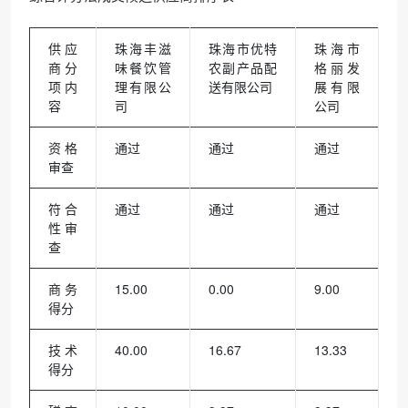
供应
珠海丰滋
珠海市优特
珠海市
商 分
味餐饮管
农副产品配
格丽发
项内
理有限公
送有限公司
展有限
容
司
公司
资格
通过
通过
通过
审查
符合
通过
通过
通过
性审
查
商务
15.00
0.00
9.00
得分
技术
40.00
16.67
13.33
得分