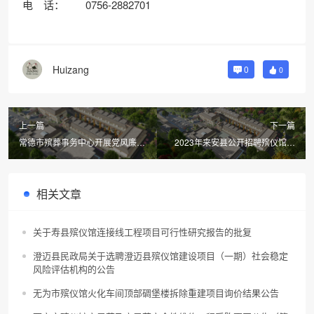
电 话： 0756-2882701
Huizang
0
0
上一篇
下一篇
常德市殡葬事务中心开展党风廉政
2023年来安县公开招聘殡仪馆工
建设“体检”
作人员考试成绩公布
相关文章
关于寿县殡仪馆连接线工程项目可行性研究报告的批复
澄迈县民政局关于选聘澄迈县殡仪馆建设项目（一期）社会稳定
风险评估机构的公告
无为市殡仪馆火化车间顶部碉堡楼拆除重建项目询价结果公告