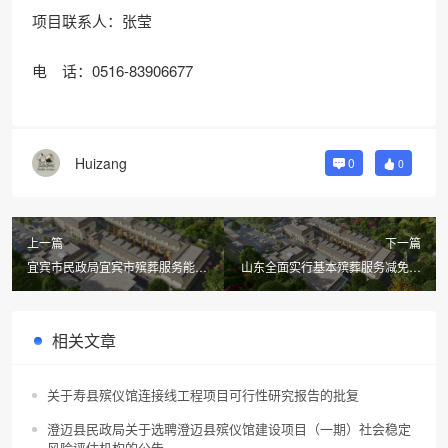
项目联系人：张莹
电 话：0516-83906677
Huizang
0
0
上一篇
下一篇
宜宾市民政局宜宾市殡葬服务能力
山东全面实行基本殡葬服务减免政
提升项目送新风双循环空气消毒净
策，去年新改扩建公益性安葬
化机采购成交公告
（放）设施1286处
相关文章
关于寿县殡仪馆连接线工程项目可行性研究报告的批复
澄迈县民政局关于选聘澄迈县殡仪馆建设项目（一期）社会稳定
风险评估机构的公告