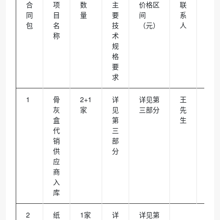
合
项
数
主
价格区
联
联
同
目
量
要
间
系
包
名
技
（元）
人
称
术
规
格
要
求
1
骨
2+1
详
详见第
王
059
灰
家
见
三部分
先
582
盒
第
生
代
三
销
部
供
分
应
商
入
库
2
纸
1家
详
详见第