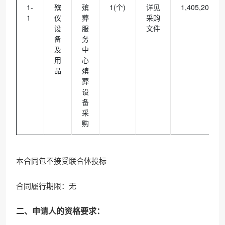
1-
殡
殡
1(个)
详见
1,405,200.00
1
仪
葬
采购
设
服
文件
备
务
及
中
用
心
品
殡
葬
设
备
采
购
本合同包不接受联合体投标
合同履行期限：无
二、申请人的资格要求：