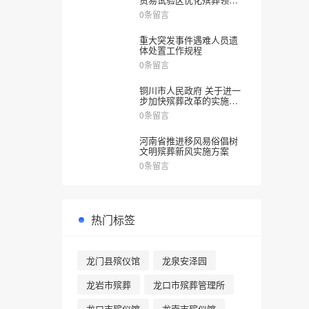
涉企审批服务实施方案》
0条留言
的通知
重大突发事件遇难人员遗
体处置工作规程
0条留言
铜川市人民政府 关于进一
步加快殡葬改革的实施意
见
0条留言
河南省推进移风易俗倡树
文明殡葬新风实施方案
0条留言
热门标签
龙门县殡仪馆
龙泉安泽园
龙岩市殡葬
龙口市殡葬管理所
龙口市殡仪馆
龙南市殡仪馆