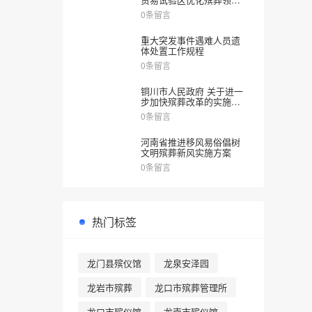
涉企审批服务实施方案》
0条留言
的通知
重大突发事件遇难人员遗
体处置工作规程
0条留言
铜川市人民政府 关于进一
步加快殡葬改革的实施意
见
0条留言
河南省推进移风易俗倡树
文明殡葬新风实施方案
0条留言
热门标签
龙门县殡仪馆
龙泉安泽园
龙岩市殡葬
龙口市殡葬管理所
龙口市殡仪馆
龙南市殡仪馆