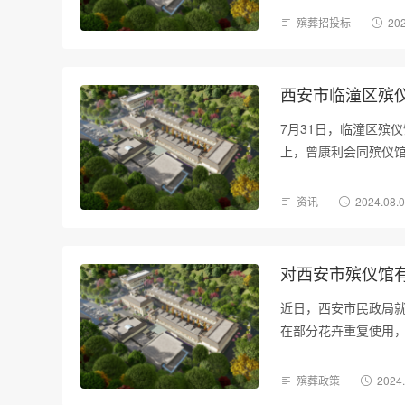
殡葬招投标
202
西安市临潼区殡
7月31日，临潼区殡
上，曾康利会同殡仪馆
资讯
2024.08.
对西安市殡仪馆
近日，西安市民政局
在部分花卉重复使用
施…
殡葬政策
2024