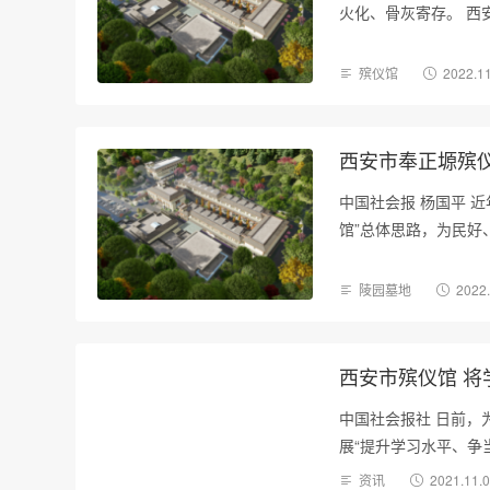
火化、骨灰寄存。 西安市
殡仪馆
2022.1
西安市奉正塬殡
中国社会报 杨国平 
馆”总体思路，为民好
陵园墓地
2022
西安市殡仪馆 
中国社会报社 日前，
展“提升学习水平、争
资讯
2021.11.