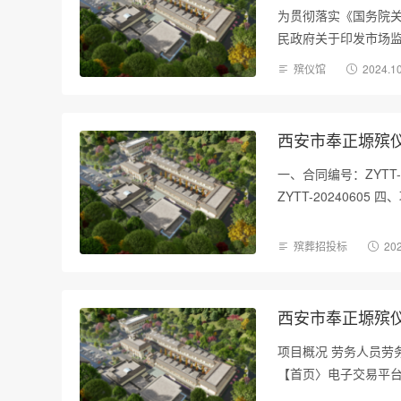
为贯彻落实《国务院关
民政府关于印发市场监
殡仪馆
2024.1
西安市奉正塬殡
一、合同编号：ZYTT
ZYTT-202406
殡葬招投标
202
西安市奉正塬殡
项目概况 劳务人员劳
【首页〉电子交易平台