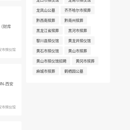
龙凤山公墓
齐齐哈尔市殡葬
黔西南殡葬
黔南州殡葬
（财库
黑龙江省殡葬
黑河市殡葬
黎川县殡仪馆
黄龙井殡仪馆
安市殡仪馆
黄石市殡仪馆
黄山市殡葬
黄山市殡仪馆招聘
黄冈市殡葬
麻城市殡葬
鹤栖园公墓
BN-西安
安市殡仪馆