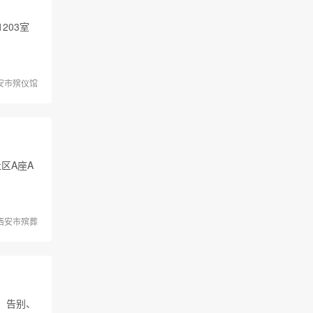
203室
安市殡仪馆
区A座A
西安市殡葬
藏、告别、