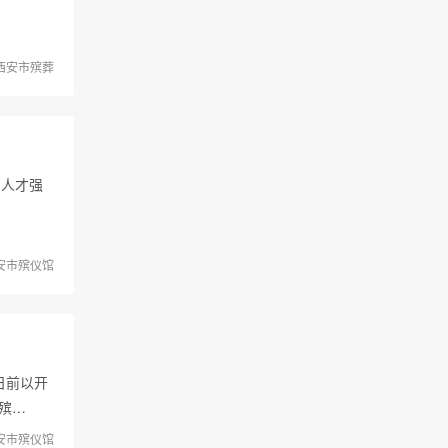
西安市殡葬
、人才强
安市殡仪馆
日前以开
殡…
安市殡仪馆