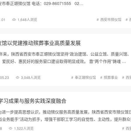
奉正塬殡仪馆 电话：029-86071555 02…
1.01
1,648人浏览
西安市殡仪馆
仪馆以党建推动殡葬事业高质量发展
近年来，陕西省西安市奉正塬殡仪馆坚持“政治建馆、公益立馆、质量兴馆
、爱民好、惠民好的服务窗口建设取得明显成效。 靠“两个作用”铸魂 …
.05.23
3,048人浏览
奉正塬殡仪馆
殡葬事业
西
将学习成果与服务实践深度融合
为进一步提高思想认识，推动殡仪服务高质量发展，陕西省西安市殡仪馆
当业务能手”活动为抓手，增强干部职工学习的自觉性、主动性，提升群众
08
1,522人浏览
西