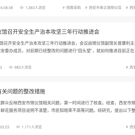
4.08.08
1,383人浏览
殡葬采购
西安市奉正塬殡仪馆
西
仪馆召开安全生产治本攻坚三年行动推进会
仪馆召开安全生产治本攻坚三年行动推进会，会议由殡仪馆副馆长曾康利主
安委办成员，对前期已经整改的问题进行“回头望”，就如何推进目前正在
03
983人浏览
西
有关问题的整改措施
就群众反映西安市殡仪馆相关问题，第一时间进行了核查。经查，西安市
，鲜花服务项目说明不清楚，市民知晓率不高等问题。经研究，提出以下
.03.23
1,171人浏览
西