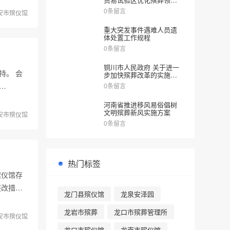
涉企审批服务实施方案》
0条留言
安市殡仪馆
的通知
重大突发事件遇难人员遗
体处置工作规程
0条留言
铜川市人民政府 关于进一
持。 会
步加快殡葬改革的实施意
见
…
0条留言
河南省推进移风易俗倡树
文明殡葬新风实施方案
安市殡仪馆
0条留言
热门标签
殡仪馆存
整改措
龙门县殡仪馆
龙泉安泽园
龙岩市殡葬
龙口市殡葬管理所
安市殡仪馆
龙口市殡仪馆
龙南市殡仪馆