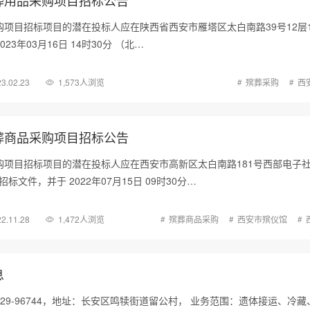
购项目招标项目的潜在投标人应在陕西省西安市雁塔区太白南路39号12层1
23年03月16日 14时30分 （北…
3.02.23
1,573人浏览
殡葬采购
西
葬商品采购项目招标公告
购项目招标项目的潜在投标人应在西安市高新区太白南路181号西部电子社
标文件，并于 2022年07月15日 09时30分…
2.11.28
1,472人浏览
殡葬商品采购
西安市殡仪馆
息
29-96744，地址：长安区鸣犊街道留公村， 业务范围：遗体接运、冷