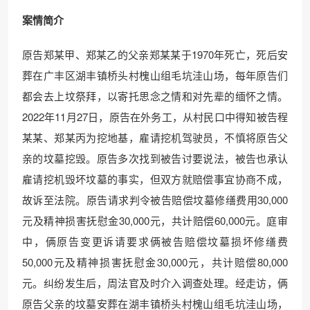
案情
简介
原告郑某甲、郑某乙的父亲郑某某于1970年死亡，死后安
葬在广丰区湖丰镇桥头村槐山组毛坑洼山场，每年原告们
都会去上坟祭拜，以寄托思念之情和对先辈的缅怀之情。
2022年11月27日，原告在外务工，从村民口中得知被告程
某某、郑某丙为挖地基，雇请挖机驾驶员，不慎将原告父
亲的坟墓挖毁。原告多次找到被告讨要说法，被告也承认
雇请挖机毁坏坟墓的事实，但双方就赔偿事宜协商不成，
故诉至法院。原告请求判令被告赔偿坟墓修缮费用30,000
元及精神损害抚慰金30,000元，共计赔偿60,000元。庭审
中，俩原告变更诉请要求俩被告赔偿坟墓损坏修缮费
50,000元及精神损害抚慰金30,000元，共计赔偿80,000
元。纠纷发生后，周法官及时介入调查处理。经走访，俩
原告父亲的坟墓安葬在湖丰镇桥头村槐山组毛坑洼山场，