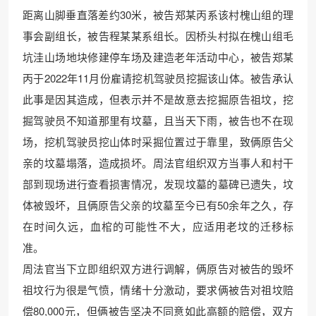
距离山脚垂直落差约30米，被告郑某丙系该村槐山组的理
事会副组长，被告程某某系组长。因桥头村拟在槐山组毛
坑洼山场地块修建停车场及建造老年活动中心，被告郑某
丙于2022年11月份雇请挖机驾驶员挖掘该山体。被告承认
此事是因其造成，但表示并不是故意去挖掘原告祖坟，挖
掘驾驶员不知道那里有坟墓，且当天下雨，被告也不在现
场，挖机驾驶员挖山体时采掘位置过于靠里，致俩原告父
亲的坟墓塌落，造成损坏。周法官组织双方当事人和村干
部到现场进行查看损害情况，发现坟墓的墓碑已遗失，坟
体被毁坏，且俩原告父亲的坟墓至今已有50余年之久，存
在时间久远，血棺的可能性不大，应适用老坟的迁移标
准。
周法官当下立即组织双方进行调解，俩原告对被告的毁坏
祖坟行为很是气愤，情绪十分激动，要求俩被告对祖坟赔
偿80,000元，但俩被告坚决不同意如此高额的赔偿，双方