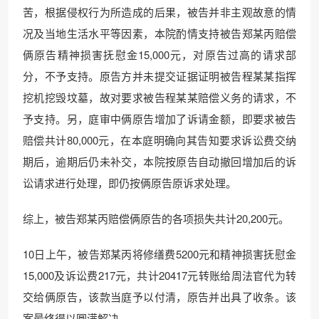
苦，根据侵权行为所造成的后果，被告并非主观故意的情
况及当地生活水平等因素，本院酌情支持被告郑某丙赔偿
俩原告精神损害抚慰金15,000元，对原告过高的请求部
分，不予支持。原告方并未提交证据证明被告程某某指挥
挖机挖毁坟墓，故对要求被告程某某赔偿义务的请求，不
予支持。另，庭审中俩原告增加了诉请金额，即要求被告
赔偿共计80,000元，在本庭明确向其告知要求诉讼费交纳
期后，逾期后仍未补交，本院按原告自动撤回增加后的诉
讼请求进行处理，即仍按俩原告原诉求处理。
综上，被告郑某丙赔偿俩原告的各项损失共计20,200元。
10日上午，被告郑某丙将修缮费5200元和精神损害抚慰金
15,000及诉讼费217元，共计20417元转账给周法官代为转
交给俩原告，该款当庭予以付清，原告并出具了收条。该
案最终得以圆满解决。