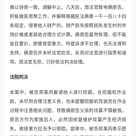
难以协商一致，调解中止。几天后，周法官致电俩原告，
积极做其思想工作，并解释根据民法典第一千一百八十四
条规定，侵害他人财产的，财产损失按照损失发生时的市
场价格或者其他合理方式计算。俩原告虽然有理，但不能
盲目要价，即便是受害方，所提诉求不合理，也无法得到
支持。俩原告并未听法官劝告，反而对法官进行指责和谩
骂，周法官无奈，只好依法判决处理。
法院判决
本案中，被告郑某丙雇请他人进行挖掘，在挖掘机作业
前，未尽到合理注意义务，也未提醒挖掘机驾驶员在作业
过程中注意相关问题，导致俩原告父亲的坟墓不慎被毁，
原告方作为家族后人，必然因修复维护坟墓产生经济损
失，故侵害方应当予以赔偿。庭审中，被告郑某丙表示愿