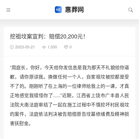
惠葬网
挖祖坟案宣判：赔偿20,200元！
2023-05-21
1,030
0
“周庭长，你好，今天给你发信息是我为那天不礼貌给你道
歉，请你原谅我。换做任何一个人，自家祖坟被挖都是受
不了的。刚刚听了在上海的一位律师给我上的一课，才真
正地感觉我错怪你了......”近期，江西省上饶市广丰县人民
法院大南法庭审结了一起在施工过程中不慎挖坏村民祖坟
的案件，法庭依法判决被告赔偿原告坟墓修缮费及精神损
害抚慰金。