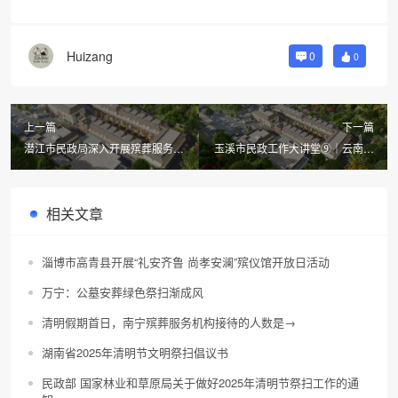
Huizang
0
0
上一篇
下一篇
潜江市民政局深入开展殡葬服务领
玉溪市民政工作大讲堂⑨｜云南省
域突出问题专项治理工作
殡葬管理条例解读和殡葬制度演变
相关文章
淄博市高青县开展“礼安齐鲁 尚孝安澜”殡仪馆开放日活动
万宁：公墓安葬绿色祭扫渐成风
清明假期首日，南宁殡葬服务机构接待的人数是→
湖南省2025年清明节文明祭扫倡议书
民政部 国家林业和草原局关于做好2025年清明节祭扫工作的通