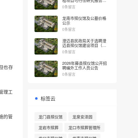
程项目可行性研究报告的
批复
0条留言
龙南市殡仪馆及公墓价格
公示
0条留言
澄迈县民政局关于选聘澄
迈县殡仪馆建设项目（一
期）社会稳定风险评估机
0条留言
构的公告
2026年藤县殡仪馆公开招
但也存
聘编外工作人员公告
0条留言
管理工
标签云
施的管
龙门县殡仪馆
龙泉安泽园
龙岩市殡葬
龙口市殡葬管理所