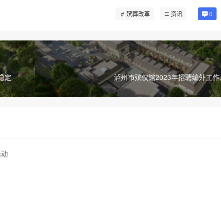
殡葬改革
资讯
0
稳定
泸州市殡仪馆2023年招聘编外工
活动