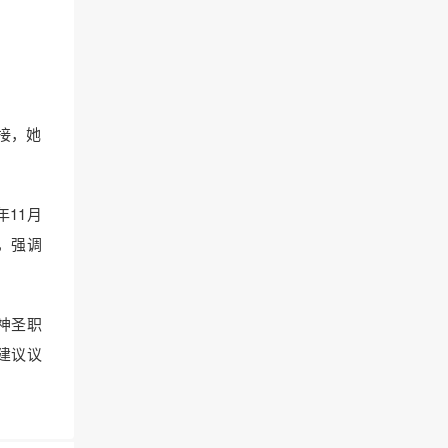
接，她
11月
，强调
神圣职
出建议议