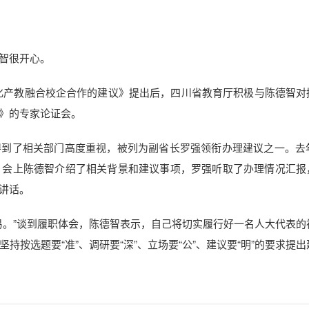
智很开心。
化产教融合校企合作的建议》提出后，四川省教育厅积极与陈德智对
》的专家论证会。
到了相关部门高度重视，被列为副省长罗强领衔办理建议之一。去年
，会上陈德智介绍了相关背景和建议事项，罗强听取了办理情况汇报
讲话。
易。”谈到履职体会，陈德智表示，自己将切实履行好一名人大代表的
按选题要“准”、调研要“深”、立场要“公”、建议要“明”的要求提