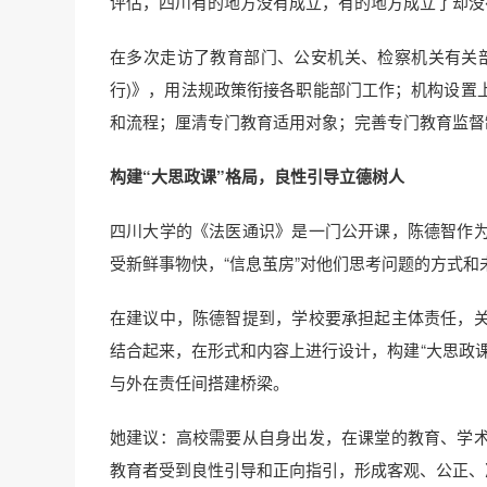
评估，四川有的地方没有成立，有的地方成立了却没
在多次走访了教育部门、公安机关、检察机关有关
行)》，用法规政策衔接各职能部门工作；机构设置
和流程；厘清专门教育适用对象；完善专门教育监督
构建“大思政课”格局，良性引导立德树人
四川大学的《法医通识》是一门公开课，陈德智作
受新鲜事物快，“信息茧房”对他们思考问题的方式和
在建议中，陈德智提到，学校要承担起主体责任，
结合起来，在形式和内容上进行设计，构建“大思政
与外在责任间搭建桥梁。
她建议：高校需要从自身出发，在课堂的教育、学
教育者受到良性引导和正向指引，形成客观、公正、