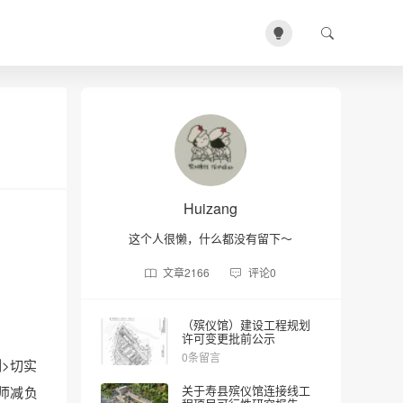
Huizang
这个人很懒，什么都没有留下～
文章
2166
评论
0
（殡仪馆）建设工程规划
许可变更批前公示
0条留言
>切实
关于寿县殡仪馆连接线工
师减负