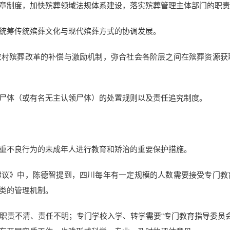
章制度，加快殡葬领域法规体系建设，落实殡葬管理主体部门的职责
统筹传统殡葬文化与现代殡葬方式的协调发展。
农村殡葬改革的补偿与激励机制，弥合社会各阶层之间在殡葬资源获
尸体（或有名无主认领尸体）的处置规则以及责任追究制度。
重不良行为的未成年人进行教育和矫治的重要保护措施。
建议》中，陈德智提到，四川每年有一定规模的人数需要接受专门教
类的管理机制。
职责不清、责任不明；专门学校入学、转学需要“专门教育指导委员会