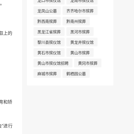
龙口市殡仪馆
龙南市殡仪馆
。
龙凤山公墓
齐齐哈尔市殡葬
黔西南殡葬
黔南州殡葬
黑龙江省殡葬
黑河市殡葬
取上的
黎川县殡仪馆
黄龙井殡仪馆
黄石市殡仪馆
黄山市殡葬
黄山市殡仪馆招聘
黄冈市殡葬
麻城市殡葬
鹤栖园公墓
育和矫
”进行