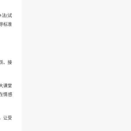
法(试
导标准
跃、接
大课堂
在情感
，让受