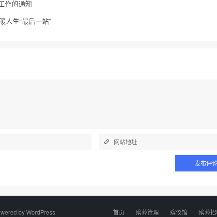
扫工作的通知
暖人生“最后一站”
wered by
WordPress
首页
殡葬管理
殡仪馆
殡葬招