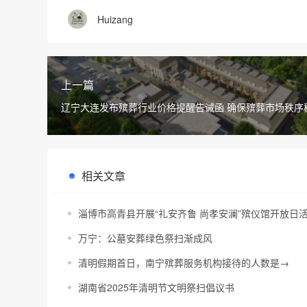
Huizang
上一篇
辽宁大连发布殡葬行业价格提醒告诫函 确保殡葬市场秩序
相关文章
淄博市高青县开展“礼安齐鲁 尚孝安澜”殡仪馆开放日
万宁：公墓安葬绿色祭扫渐成风
清明假期首日，南宁殡葬服务机构接待的人数是→
湖南省2025年清明节文明祭扫倡议书