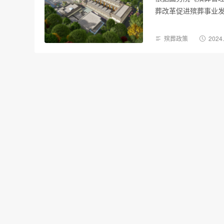
葬改革促进殡葬事业发
殡葬政策
2024