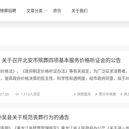
殡葬招聘
文章分类
资讯
关于我们
：关于召开北安市殡葬四项基本服务价格听证会的公告
国价格法》、《政府制定价格听证办法》等有关规定，为广泛征求消费者
，提高政府价格决策的民主性、科学性和透明度，经市政府同意，拟于20
.07.30
1,113人浏览
殡葬服务
黑河市殡葬
黑
孙吴县关于规范丧葬行为的通告
理条例》《黑龙江省殡葬管理规定》黑龙江省人民政府办公厅《关于进一