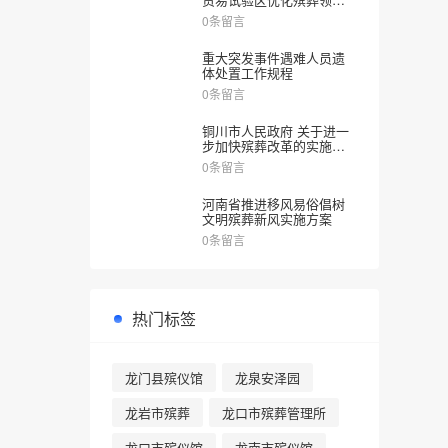
涉企审批服务实施方案》
0条留言
的通知
重大突发事件遇难人员遗
体处置工作规程
0条留言
铜川市人民政府 关于进一
步加快殡葬改革的实施意
见
0条留言
河南省推进移风易俗倡树
文明殡葬新风实施方案
0条留言
热门标签
龙门县殡仪馆
龙泉安泽园
龙岩市殡葬
龙口市殡葬管理所
龙口市殡仪馆
龙南市殡仪馆