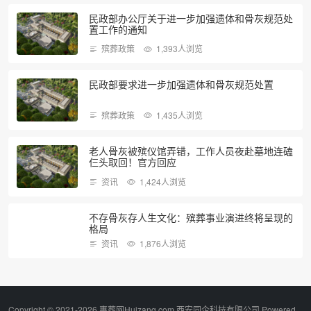
民政部办公厅关于进一步加强遗体和骨灰规范处
置工作的通知
殡葬政策
1,393人浏览
民政部要求进一步加强遗体和骨灰规范处置
殡葬政策
1,435人浏览
老人骨灰被殡仪馆弄错，工作人员夜赴墓地连磕
仨头取回！官方回应
资讯
1,424人浏览
不存骨灰存人生文化：殡葬事业演进终将呈现的
格局
资讯
1,876人浏览
Copyright © 2021-2026 惠葬网Huizang.com 西安同企科技有限公司 Powered