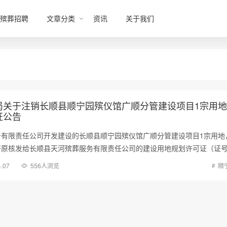
殡葬招聘
文章分类
资讯
关于我们
局关于注销长顺县顺宁园殡仪馆广顺分管建设项目1宗用
证公告
务有限责任公司开发建设的长顺县顺宁园殡仪馆广顺分管建设项目1宗用地
将原核发给长顺县天河殡葬服务有限责任公司的建设用地规划许可证（证
4.07
556人浏览
顺