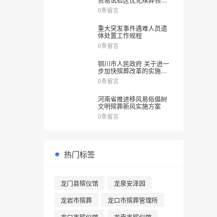
涉企审批服务实施方案》
0条留言
的通知
重大突发事件遇难人员遗
体处置工作规程
0条留言
铜川市人民政府 关于进一
步加快殡葬改革的实施意
见
0条留言
河南省推进移风易俗倡树
文明殡葬新风实施方案
0条留言
热门标签
龙门县殡仪馆
龙泉安泽园
龙岩市殡葬
龙口市殡葬管理所
龙口市殡仪馆
龙南市殡仪馆