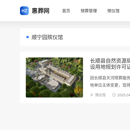
惠葬网
首页
殡葬管理
殡仪馆
顺宁园殡仪馆
长顺县自然资源
设用地规划许可
因长顺县天河殡葬服
地单位主体变更，现
殡仪馆
2025.0